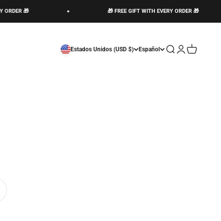
🎁 FREE GIFT WITH EVERY ORDER 🎁
Abrir búsqueda
Abrir página de
Abrir cesta
Estados Unidos (USD $)
Español