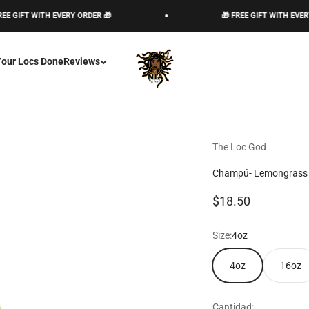
H EVERY ORDER 🎁
🎁 FREE GIFT WITH EVERY ORDER 🎁
The Loc God, Corp
Your Locs Done
Reviews
The Loc God
Champú- Lemongrass
Precio de oferta
$18.50
Size:
4oz
4oz
16oz
Cantidad: