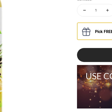
Pick FREE
USE C