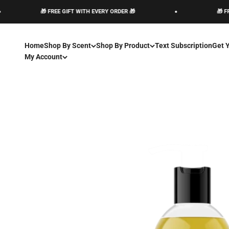
Ir al contenido
🎁 FREE GIFT WITH EVERY ORDER 🎁
🎁 FREE GIFT WIT
Home
Shop By Scent
Shop By Product
Text Subscription
Get 
My Account